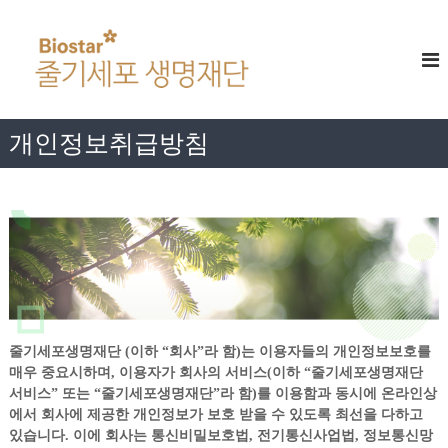
콘
줄
텐
츠
기
로
세
바
포
로
생
가
개인정보취급방침
명
기
재
단
줄기세포생명재단 (이하 “회사”라 함)는 이용자들의 개인정보보호를
매우 중요시하며, 이용자가 회사의 서비스(이하 “줄기세포생명재단
서비스” 또는 “줄기세포생명재단”라 함)를 이용함과 동시에 온라인상
에서 회사에 제공한 개인정보가 보호 받을 수 있도록 최선을 다하고
있습니다. 이에 회사는 통신비밀보호법, 전기통신사업법, 정보통신망