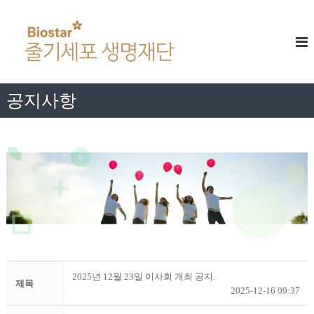
콘
줄
텐
츠
기
로
세
바
포
로
생
가
공지사항
명
기
재
단
2025년 12월 23일 이사회 개최 공지.
제목
2025-12-16 09:37