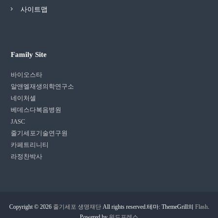
사이트맵
Family Site
바이오스타
알앤엘재생의학연구소
네이처셀
베데스다복음병원
JASC
줄기세포기술연구원
카페트리니티
라정찬박사
Copyright © 2026
줄기세포 생명재단
All rights reserved.테마: ThemeGrill의
Flash
.
Powered by
워드프레스