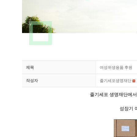
제목
여성위생용품 후원
작성자
줄기세포생명재단
줄기세포 생명재단에서는
성장기 