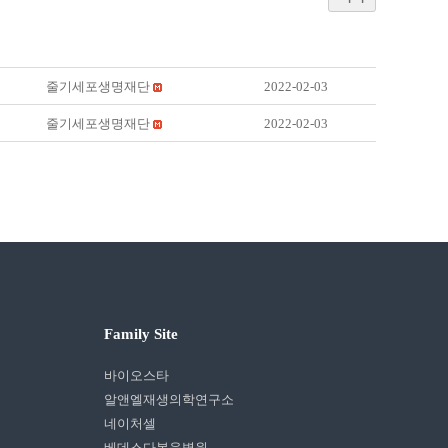
줄기세포생명재단
2022-02-03
줄기세포생명재단
2022-02-03
Family Site
바이오스타
알앤엘재생의학연구소
네이처셀
베데스다복음병원