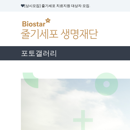
콘
[상시모집] 줄기세포 치료지원 대상자 모집.
텐
줄
츠
기
로
바
세
로
포
가
생
기
명
포토갤러리
재
단