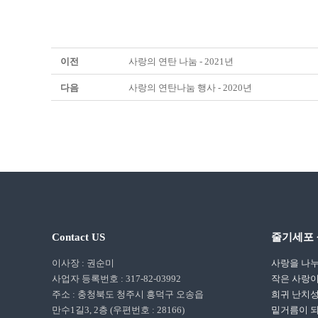
이전
사랑의 연탄 나눔 - 2021년
다음
사랑의 연탄나눔 행사 - 2020년
Contact US
줄기세포 
이사장 : 권순미
사랑을 나누
사업자 등록번호 : 317-82-03992
작은 사랑이
주소 : 충청북도 청주시 흥덕구 오송읍
희귀 난치성
만수1길3, 2층 (우편번호 : 28166)
밑거름이 